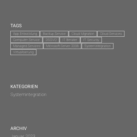
TAGS
App Entwicklung
Backup Service
Cloud Migration
Cloud Services
Computer Service
DSGVO
IT Berater
IT Security
Managed Services
Microsoft Server 2008
Systemintegration
Virtualisierung
KATEGORIEN
Systemintegration
ARCHIV
Januar 2023