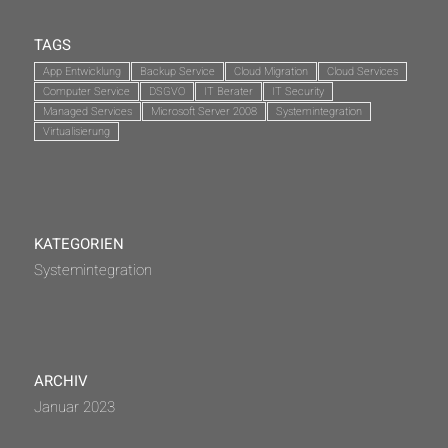
TAGS
App Entwicklung
Backup Service
Cloud Migration
Cloud Services
Computer Service
DSGVO
IT Berater
IT Security
Managed Services
Microsoft Server 2008
Systemintegration
Virtualisierung
KATEGORIEN
Systemintegration
ARCHIV
Januar 2023