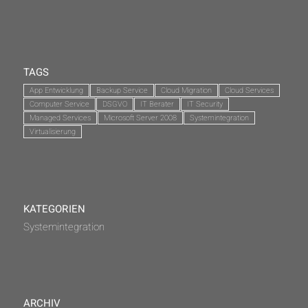
TAGS
App Entwicklung
Backup Service
Cloud Migration
Cloud Services
Computer Service
DSGVO
IT Berater
IT Security
Managed Services
Microsoft Server 2008
Systemintegration
Virtualisierung
KATEGORIEN
Systemintegration
ARCHIV