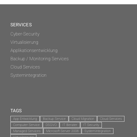
SERVICES
Cyber-Security
Virtualisierung
Applikationsentwicklung
Backup / Monitoring Services
Cloud Services
Systemintegration
TAGS
App Entwicklung
Backup Service
Cloud Migration
Cloud Services
Computer Service
DSGVO
IT Berater
IT Security
Managed Services
Microsoft Server 2008
Systemintegration