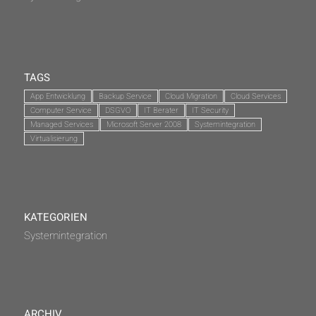
TAGS
App Entwicklung
Backup Service
Cloud Migration
Cloud Services
Computer Service
DSGVO
IT Berater
IT Security
Managed Services
Microsoft Server 2008
Systemintegration
Virtualisierung
KATEGORIEN
Systemintegration
ARCHIV